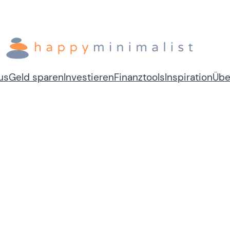
us
Geld sparen
Investieren
Finanztools
Inspiration
Übe