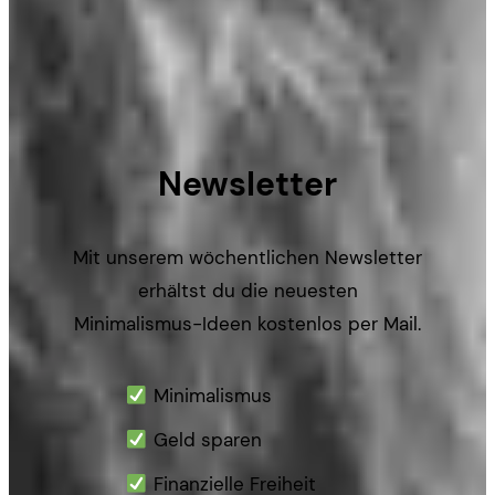
Newsletter
Mit unserem wöchentlichen Newsletter
erhältst du die neuesten
Minimalismus-Ideen kostenlos per Mail.
Minimalismus
Geld sparen
Finanzielle Freiheit