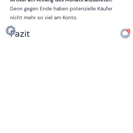
Denn gegen Ende haben potenzielle Käufer
nicht mehr so viel am Konto.
1
Fazit
Vor allem, wenn weniger Einkommen zur
Verfügung steht, wie zum Beispiel in der
Elternzeit, lohnt es sich zu Hause auszumisten
und Unnötiges zu verkaufen. Beachte dabei die
Tipps für mehr Geld beim Verkauf über eBay
und Co. Ich bin oft erstaunt, wie wenig wir als
Familie eigentlich brauchen und wie viele
Menschen sich über die Produkte freuen!
Zusammen ausmisten macht mehr Spaß,
vielleicht auch mit den Kindern?