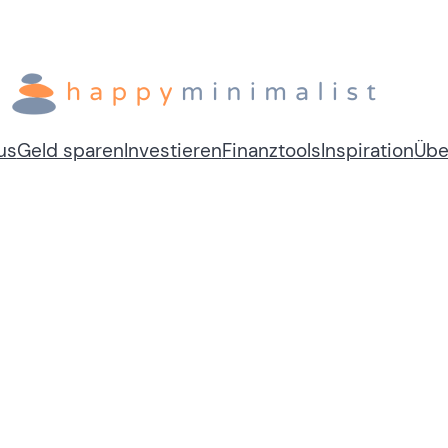
us
Geld sparen
Investieren
Finanztools
Inspiration
Übe