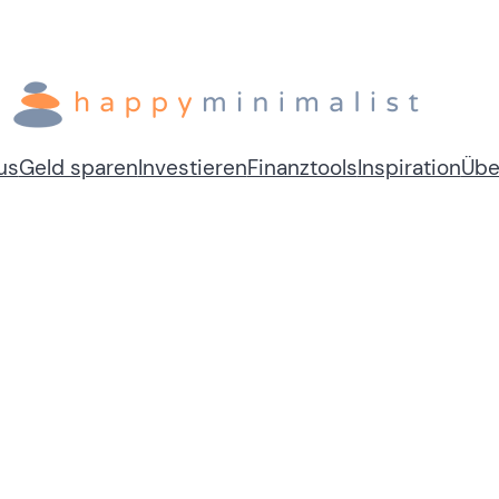
us
Geld sparen
Investieren
Finanztools
Inspiration
Übe