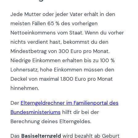
Jede Mutter oder jeder Vater erhält in den
meisten Fällen 65 % des vorherigen
Nettoeinkommens vom Staat. Wenn du vorher
nichts verdient hast, bekommst du den
Mindestbetrag von 300 Euro pro Monat.
Niedrige Einkommen erhalten bis zu 100 %
Lohnersatz, hohe Einkommen müssen den
Deckel von maximal 1.800 Euro pro Monat
hinnehmen.
Der
Elterngeldrechner im Familienportal des
Bundesministeriums
hilft dir bei der
Berechnung deines Elterngeldes.
Das
Basiselterngeld
wird bezahlt ab Geburt