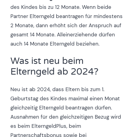
des Kindes bis zu 12 Monate. Wenn beide
Partner Elterngeld beantragen für mindestens
2 Monate, dann erhöht sich der Anspruch auf
gesamt 14 Monate. Alleinerziehende dürfen
auch 14 Monate Elterngeld beziehen.
Was ist neu beim
Elterngeld ab 2024?
Neu ist ab 2024, dass Eltern bis zum 1.
Geburtstag des Kindes maximal einen Monat
gleichzeitig Elterngeld beantragen dürfen.
Ausnahmen für den gleichzeitigen Bezug wird
es beim ElterngeldPlus, beim
Partnerschaftsbonus sowie bei