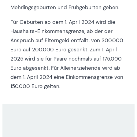
Mehrlingsgeburten und Frühgeburten geben.
Für Geburten ab dem 1. April 2024 wird die
Haushalts-Einkommensgrenze, ab der der
Anspruch auf Elterngeld entfällt, von 300.000
Euro auf 200.000 Euro gesenkt. Zum 1. April
2025 wird sie für Paare nochmals auf 175.000
Euro abgesenkt. Für Alleinerziehende wird ab
dem 1. April 2024 eine Einkommensgrenze von
150.000 Euro gelten.