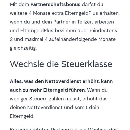
Mit dem
Partnerschaftsbonus
darfst du
weitere 4 Monate extra ElterngeldPlus erhalten,
wenn du und dein Partner in Teilzeit arbeiten
und ElterngeldPlus beziehen über mindestens
2 und maximal 4 aufeinanderfolgende Monate
gleichzeitig.
Wechsle die Steuerklasse
Alles, was den Nettoverdienst erhöht, kann
auch zu mehr Elterngeld führen
. Wenn du
weniger Steuern zahlen musst, erhöht das
deinen Nettoverdienst und somit dein
Elterngeld.
Bei verheirateten Partnern ist ein Wechsel der