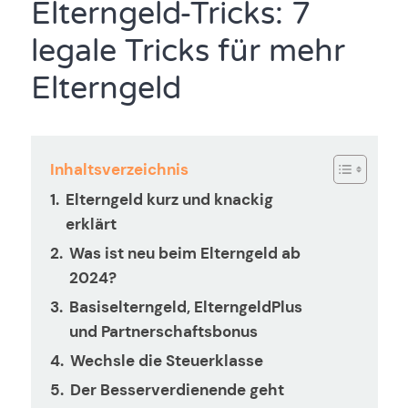
Elterngeld-Tricks: 7
legale Tricks für mehr
Elterngeld
Inhaltsverzeichnis
Elterngeld kurz und knackig
erklärt
Was ist neu beim Elterngeld ab
2024?
Basiselterngeld, ElterngeldPlus
und Partnerschaftsbonus
Wechsle die Steuerklasse
Der Besserverdienende geht