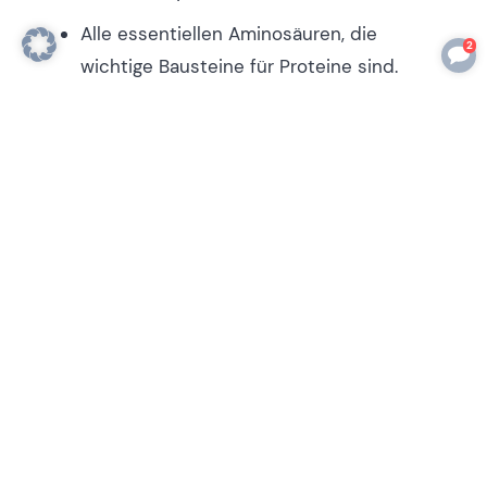
Alle essentiellen Aminosäuren, die
2
wichtige Bausteine für Proteine sind.
Tryptophan, das die Stimmung hebt und
beim Stressabbau hilft.
Beta-Sitosterol, das gutartigen
Prostatavergrößerungen entgegenwirkt.
Phenolglykoside und Phytosterine, die
Blase und Prostata stärken.
Phytosterole, die genetisch bedingten
Haarausfall reduzieren.
Indem du Kürbiskerne verwertest statt sie
ungenutzt zu entsorgen, kannst du nicht nur