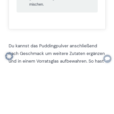
mischen.
Du kannst das Puddingpulver anschließend
nach Geschmack um weitere Zutaten ergänzen
und in einem Vorratsglas aufbewahren. So hast
du immer Puddingpulver in der Küche. Es wird
dann entsprechend mehr Pulver je 500
Milliliter Milch benötigt. Wer nicht jedesmal
erneut rechnen möchte, bleibt einfach bei der
Grundmischung aus Stärke und Zucker und gibt
die Geschmackszutaten (z. B. 1 Teelöffel Kakao