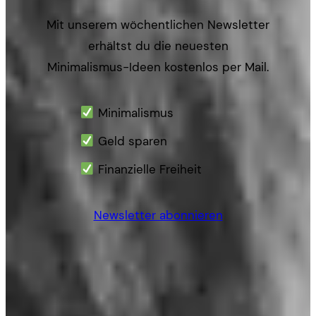
Mit unserem wöchentlichen Newsletter
erhältst du die neuesten
Minimalismus-Ideen kostenlos per Mail.
Minimalismus
Geld sparen
Finanzielle Freiheit
Newsletter abonnieren