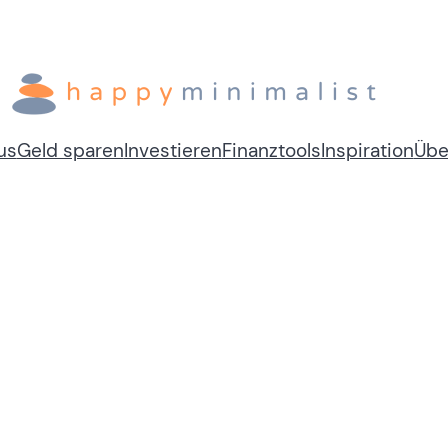
us
Geld sparen
Investieren
Finanztools
Inspiration
Übe