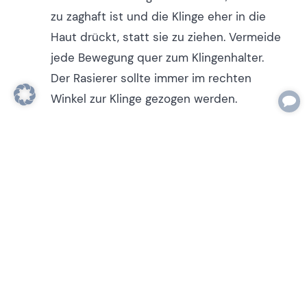
zu zaghaft ist und die Klinge eher in die
Haut drückt, statt sie zu ziehen. Vermeide
jede Bewegung quer zum Klingenhalter.
Der Rasierer sollte immer im rechten
Winkel zur Klinge gezogen werden.
Immer gut ausspülen:
Wenn beide Seiten
der Klinge benutzt sind, spüle den Hobel
kurz und kräftig unter fließendem Wasser
aus, sodass alle Haare verschwinden.
Schon ist der Hobel bereit für die
nächsten Züge.
Besondere Vorsicht an empfindlichen
Stellen:
An den Schienbeinen oder überall
sonst, wo die Haut besonders dünn oder