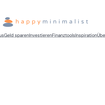
us
Geld sparen
Investieren
Finanztools
Inspiration
Übe