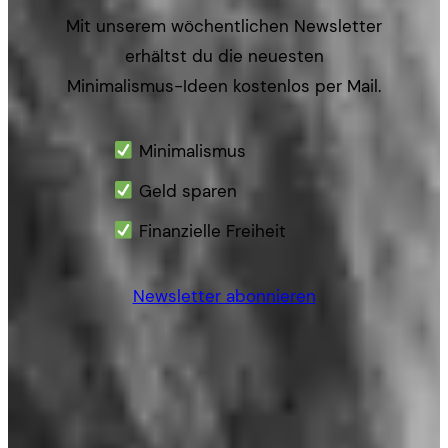
Mit unserem wöchentlichen Newsletter
erhältst du die neuesten
Minimalismus-Ideen kostenlos per Mail.
Minimalismus
Geld sparen
Finanzielle Freiheit
Newsletter abonnieren