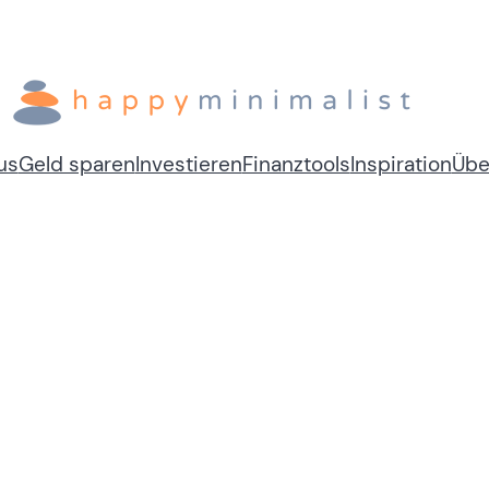
us
Geld sparen
Investieren
Finanztools
Inspiration
Übe