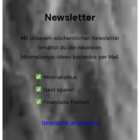
Newsletter
Mit unserem wöchentlichen Newsletter
erhältst du die neuesten
Minimalismus-Ideen kostenlos per Mail.
Minimalismus
Geld sparen
Finanzielle Freiheit
Newsletter abonnieren