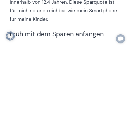
innerhalb von 12,4 Jahren. Diese Sparquote ist
für mich so unerreichbar wie mein Smartphone
für meine Kinder.
Früh mit dem Sparen anfangen
Wenn du noch am Anfang des
Vermögensaufbaus stehst, dann ist die
Sparquote besonders wichtig. Das liegt am
Zinseszinseffekt
.
Unten siehst du ein Beispiel von Maria, die
jedes Jahr 10.000 Euro investiert, bei 5 %
Rendite pro Jahr (blauer Balken). Nach ca. 15
Jahren übersteigen die Zinseszinsen den
Anlagebetrag zum ersten Mal (grüner Balken).