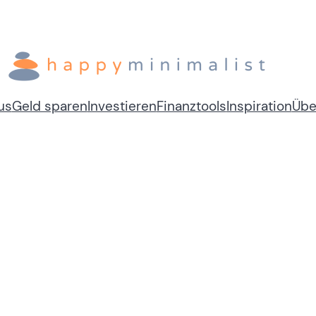
us
Geld sparen
Investieren
Finanztools
Inspiration
Übe