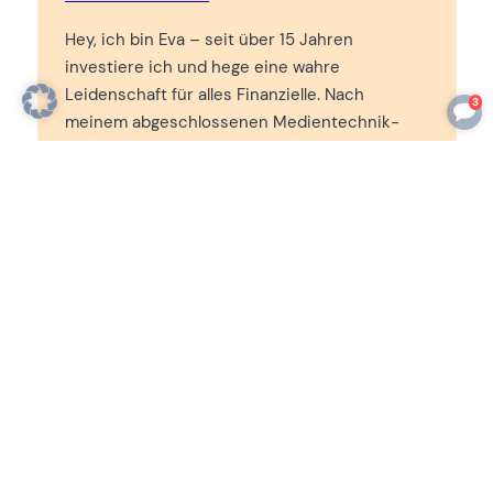
Hey, ich bin Eva – seit über 15 Jahren
investiere ich und hege eine wahre
Leidenschaft für alles Finanzielle. Nach
3
meinem abgeschlossenen Medientechnik-
Studium erhielt ich ein Zertifikat für
Blockchaintechnik bei der Frankfurt School of
Finance & Management. Danach sammelte ich
jahrelang wertvolle Berufserfahrung in
international bekannten Medien- und IT-
Unternehmen wie Google und Bertelsmann. In
unserem Zuhause setze ich auf Minimalismus
und führe schon seit Jahren ein
Haushaltsbuch. Mein Know-How teile ich in
meinen Beiträgen, um meinen Leserinnen und
Lesern dabei zu helfen, ein selbst bestimmtes
Leben zu führen.