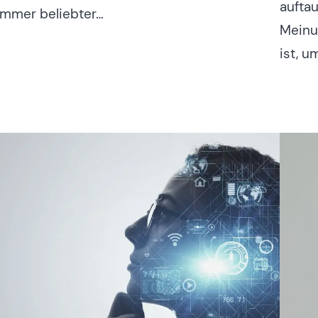
auftau
immer beliebter…
Meinu
ist, u