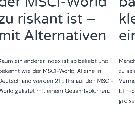
der MSCI-World
ba
zu riskant ist –
kl
mit Alternativen
ei
Kaum ein anderer Index ist so beliebt und
Manch
bekannt wie der MSCI-World. Alleine in
zu sei
Deutschland werden 21 ETFs auf den MSCI-
Vermö
World gelistet mit einem Gesamtvolumen…
ETF-Sp
große