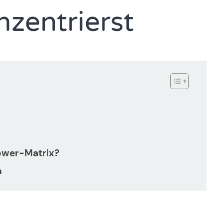
zentrierst
ower-Matrix?
n