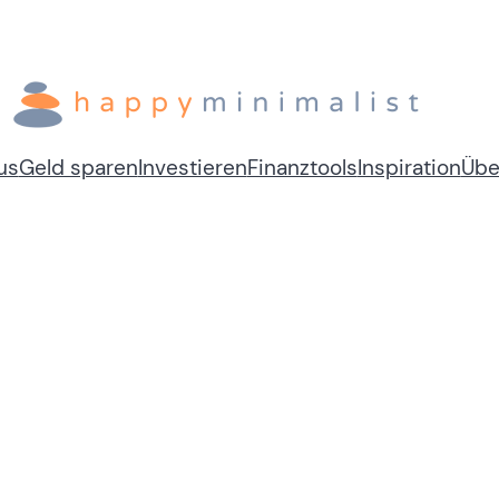
us
Geld sparen
Investieren
Finanztools
Inspiration
Übe